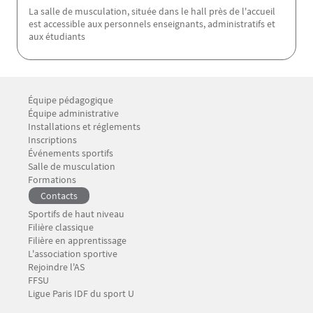
La salle de musculation, située dans le hall près de l'accueil
est accessible aux personnels enseignants, administratifs et
aux étudiants
Menu footer Service des sports 1
Équipe pédagogique
Équipe administrative
Installations et réglements
Menu footer Service des sports 2
Inscriptions
Événements sportifs
Salle de musculation
Menu footer Service des sports 3
Formations
Contacts
Menu footer Service des sports 4
Sportifs de haut niveau
Filière classique
Filière en apprentissage
Menu footer Service des sports 5
L'association sportive
Rejoindre l'AS
FFSU
Ligue Paris IDF du sport U