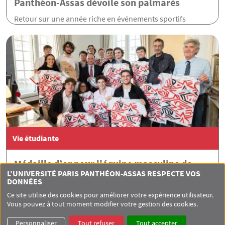
Panthéon-Assas dévoile son palmarès
Retour sur une année riche en événements sportifs
Vie étudiante
Médaille d’or pour l'équipe masculine de
L'UNIVERSITÉ PARIS PANTHÉON-ASSAS RESPECTE VOS
rugby à l’Una Europa Rugby Challenge
DONNÉES
L'équipe masculine de rugby remporte brillamment le
Ce site utilise des cookies pour améliorer votre expérience utilisateur.
premier tournoi interuniversitaire européen de rugby
Vous pouvez à tout moment modifier votre gestion des cookies.
Personnaliser
Tout refuser
Tout accepter