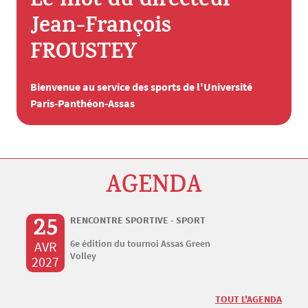
Le mot du directeur
Jean-François
FROUSTEY
Bienvenue au service des sports de l'Université
Paris-Panthéon-Assas
AGENDA
25
RENCONTRE SPORTIVE - SPORT
6e édition du tournoi Assas Green
AVR
Volley
2027
TOUT L'AGENDA